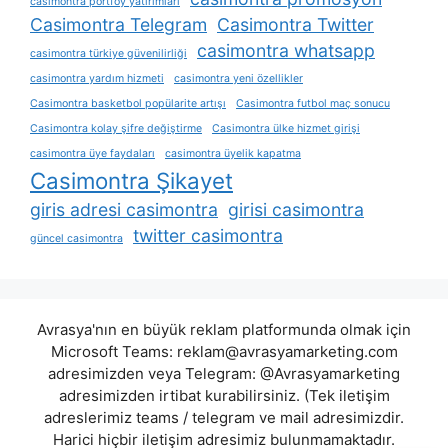
casimontra portföy yatırımları
Casimontra Telegram
Casimontra Twitter
casimontra whatsapp
casimontra türkiye güvenilirliği
casimontra yardım hizmeti
casimontra yeni özellikler
Casimontra basketbol popülarite artışı
Casimontra futbol maç sonucu
Casimontra kolay şifre değiştirme
Casimontra ülke hizmet girişi
casimontra üye faydaları
casimontra üyelik kapatma
Casimontra Şikayet
giris adresi casimontra
girisi casimontra
twitter casimontra
güncel casimontra
Avrasya'nın en büyük reklam platformunda olmak için
Microsoft Teams:
reklam@avrasyamarketing.com
adresimizden veya Telegram: @Avrasyamarketing
adresimizden irtibat kurabilirsiniz. (Tek iletişim
adreslerimiz teams / telegram ve mail adresimizdir.
Harici hiçbir iletişim adresimiz bulunmamaktadır.