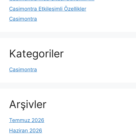
Casimontra Etkileşimli Özellikler
Casimontra
Kategoriler
Casimontra
Arşivler
Temmuz 2026
Haziran 2026