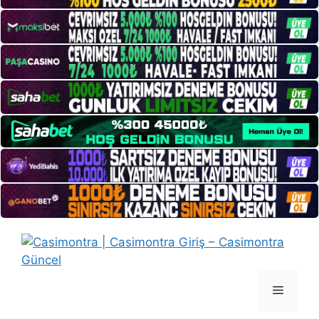
İçeriğe
atla
Menü