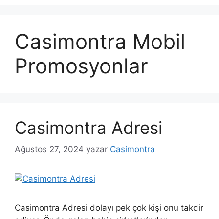
Casimontra Mobil
Promosyonlar
Casimontra Adresi
Ağustos 27, 2024
yazar
Casimontra
Casimontra Adresi dolayı pek çok kişi onu takdir