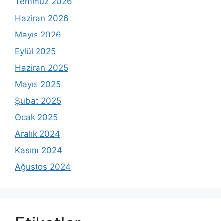
Temmuz 2026
Haziran 2026
Mayıs 2026
Eylül 2025
Haziran 2025
Mayıs 2025
Şubat 2025
Ocak 2025
Aralık 2024
Kasım 2024
Ağustos 2024