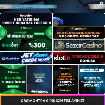
×
CASİMONTRA GİRİŞ İÇİN TIKLAYINIZ!