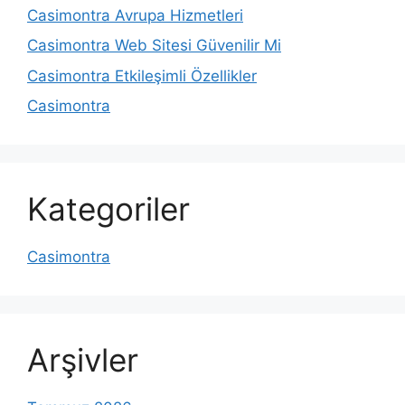
Casimontra Avrupa Hizmetleri
Casimontra Web Sitesi Güvenilir Mi
Casimontra Etkileşimli Özellikler
Casimontra
Kategoriler
Casimontra
Arşivler