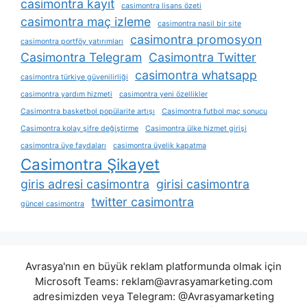
casimontra kayıt
casimontra lisans özeti
casimontra maç izleme
casimontra nasil bir site
casimontra promosyon
casimontra portföy yatırımları
Casimontra Telegram
Casimontra Twitter
casimontra whatsapp
casimontra türkiye güvenilirliği
casimontra yardım hizmeti
casimontra yeni özellikler
Casimontra basketbol popülarite artışı
Casimontra futbol maç sonucu
Casimontra kolay şifre değiştirme
Casimontra ülke hizmet girişi
casimontra üye faydaları
casimontra üyelik kapatma
Casimontra Şikayet
giris adresi casimontra
girisi casimontra
twitter casimontra
güncel casimontra
Avrasya'nın en büyük reklam platformunda olmak için
Microsoft Teams:
reklam@avrasyamarketing.com
adresimizden veya Telegram: @Avrasyamarketing