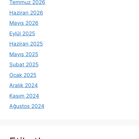
Temmuz 2026
Haziran 2026
Mayıs 2026
Eylül 2025
Haziran 2025
Mayıs 2025
Şubat 2025
Ocak 2025
Aralık 2024
Kasım 2024
Ağustos 2024