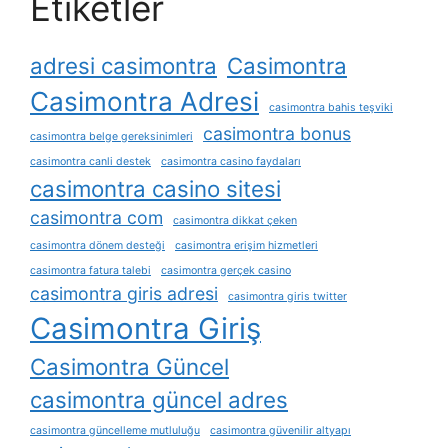
Etiketler
adresi casimontra
Casimontra
Casimontra Adresi
casimontra bahis teşviki
casimontra bonus
casimontra belge gereksinimleri
casimontra canli destek
casimontra casino faydaları
casimontra casino sitesi
casimontra com
casimontra dikkat çeken
casimontra dönem desteği
casimontra erişim hizmetleri
casimontra fatura talebi
casimontra gerçek casino
casimontra giris adresi
casimontra giris twitter
Casimontra Giriş
Casimontra Güncel
casimontra güncel adres
casimontra güncelleme mutluluğu
casimontra güvenilir altyapı