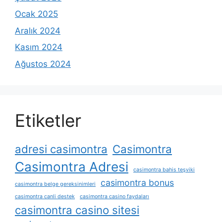
Ocak 2025
Aralık 2024
Kasım 2024
Ağustos 2024
Etiketler
adresi casimontra
Casimontra
Casimontra Adresi
casimontra bahis teşviki
casimontra bonus
casimontra belge gereksinimleri
casimontra canli destek
casimontra casino faydaları
casimontra casino sitesi