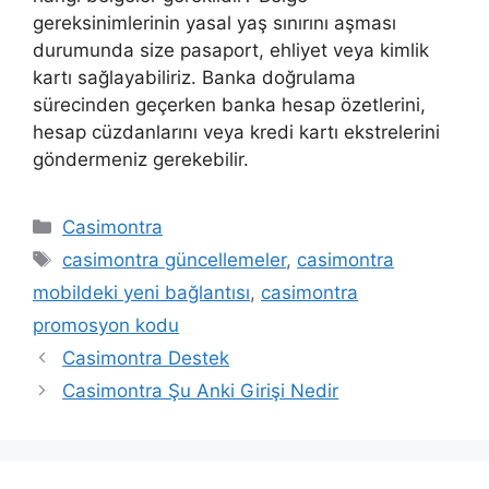
gereksinimlerinin yasal yaş sınırını aşması
durumunda size pasaport, ehliyet veya kimlik
kartı sağlayabiliriz. Banka doğrulama
sürecinden geçerken banka hesap özetlerini,
hesap cüzdanlarını veya kredi kartı ekstrelerini
göndermeniz gerekebilir.
Kategoriler
Casimontra
Etiketler
casimontra güncellemeler
,
casimontra
mobildeki yeni bağlantısı
,
casimontra
promosyon kodu
Casimontra Destek
Casimontra Şu Anki Girişi Nedir