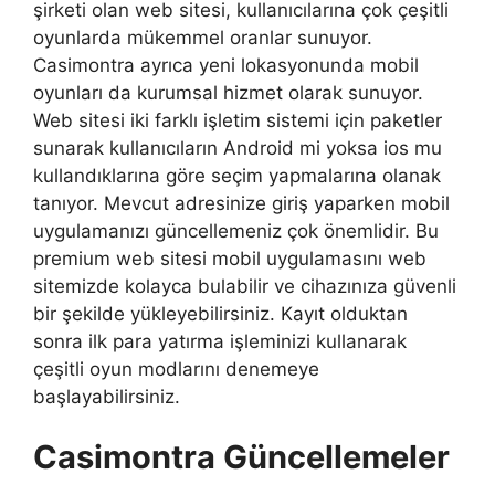
şirketi olan web sitesi, kullanıcılarına çok çeşitli
oyunlarda mükemmel oranlar sunuyor.
Casimontra ayrıca yeni lokasyonunda mobil
oyunları da kurumsal hizmet olarak sunuyor.
Web sitesi iki farklı işletim sistemi için paketler
sunarak kullanıcıların Android mi yoksa ios mu
kullandıklarına göre seçim yapmalarına olanak
tanıyor. Mevcut adresinize giriş yaparken mobil
uygulamanızı güncellemeniz çok önemlidir. Bu
premium web sitesi mobil uygulamasını web
sitemizde kolayca bulabilir ve cihazınıza güvenli
bir şekilde yükleyebilirsiniz. Kayıt olduktan
sonra ilk para yatırma işleminizi kullanarak
çeşitli oyun modlarını denemeye
başlayabilirsiniz.
Casimontra Güncellemeler