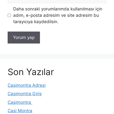
sitesi
Daha sonraki yorumlarımda kullanılması için
adım, e-posta adresim ve site adresim bu
tarayıcıya kaydedilsin.
Son Yazılar
Casimontra Adresi
Casimontra Giriş
Casimontra
Casi Montra