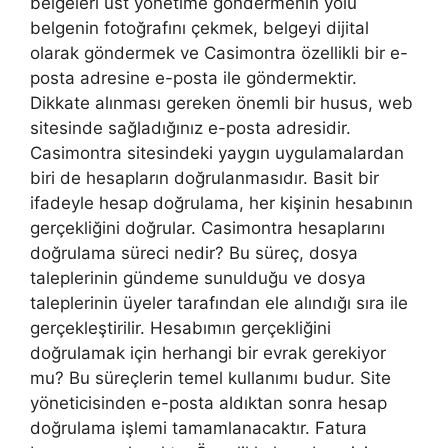
belgeleri üst yönetime göndermenin yolu
belgenin fotoğrafını çekmek, belgeyi dijital
olarak göndermek ve Casimontra özellikli bir e-
posta adresine e-posta ile göndermektir.
Dikkate alınması gereken önemli bir husus, web
sitesinde sağladığınız e-posta adresidir.
Casimontra sitesindeki yaygın uygulamalardan
biri de hesapların doğrulanmasıdır. Basit bir
ifadeyle hesap doğrulama, her kişinin hesabının
gerçekliğini doğrular. Casimontra hesaplarını
doğrulama süreci nedir? Bu süreç, dosya
taleplerinin gündeme sunulduğu ve dosya
taleplerinin üyeler tarafından ele alındığı sıra ile
gerçekleştirilir. Hesabımın gerçekliğini
doğrulamak için herhangi bir evrak gerekiyor
mu? Bu süreçlerin temel kullanımı budur. Site
yöneticisinden e-posta aldıktan sonra hesap
doğrulama işlemi tamamlanacaktır. Fatura