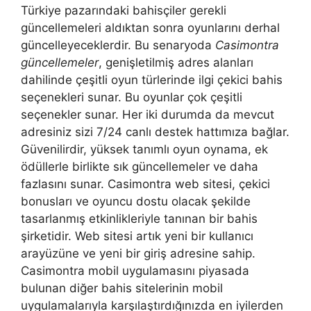
Türkiye pazarındaki bahisçiler gerekli
güncellemeleri aldıktan sonra oyunlarını derhal
güncelleyeceklerdir. Bu senaryoda
Casimontra
güncellemeler
, genişletilmiş adres alanları
dahilinde çeşitli oyun türlerinde ilgi çekici bahis
seçenekleri sunar. Bu oyunlar çok çeşitli
seçenekler sunar. Her iki durumda da mevcut
adresiniz sizi 7/24 canlı destek hattımıza bağlar.
Güvenilirdir, yüksek tanımlı oyun oynama, ek
ödüllerle birlikte sık güncellemeler ve daha
fazlasını sunar. Casimontra web sitesi, çekici
bonusları ve oyuncu dostu olacak şekilde
tasarlanmış etkinlikleriyle tanınan bir bahis
şirketidir. Web sitesi artık yeni bir kullanıcı
arayüzüne ve yeni bir giriş adresine sahip.
Casimontra mobil uygulamasını piyasada
bulunan diğer bahis sitelerinin mobil
uygulamalarıyla karşılaştırdığınızda en iyilerden