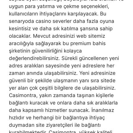
uygun para yatırma ve çekme seçenekleri,
kullanıcıların ihtiyaçlarını karşılayacak. Bu
senaryoda casino severler daha fazla oyuna
kesintisiz ve daha sık katılma şansına sahip
olacaklar. Mevcut adresinizi web sitemiz
aracılığıyla sağlayarak bu premium bahis
şirketinin güvenilirliğini kolayca
değerlendirebilirsiniz. Sürekli güncellenen yeni
adres aralıkları sayesinde yeni adreslere her
zaman anında ulaşabilirsiniz. Yeni adresinize
güvenli bir şekilde ulaşmanın yanı sıra sitede
yer alan çok çeşitli bilgilere de ulaşabilirsiniz.
Casimontra, yakın zamanda taşınan kişilerle
bağlantı kuracak ve onlara daha sık aralıklarla
daha kapsamlı hizmetler sunacak. İnanılmaz
hızlıdır ve herhangi bir bağlantıya ihtiyaç
duymadan site ziyaretçileri ile bağlantı
kurabilmektedir. Casimontra, yüksek kaliteli