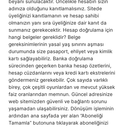
beyanı sunulacaktır. Öncelikle hesabın sizin
adınıza olduğunu kanıtlamalısınız. Sitede
üyeliğinizi kanıtlamanın ve hesap sahibi
olmanızın yanı sıra üyeliğinize dair kanıt da
sunmanız gerekecektir. Hesap doğrulama için
hangi belgeler gereklidir? Belge
gereksinimlerinin yasal yaş sınırını aşması
durumunda size pasaport, ehliyet veya kimlik
kartı sağlayabiliriz. Banka doğrulama
sürecinden geçerken banka hesap özetlerini,
hesap cüzdanlarını veya kredi kartı ekstrelerini
göndermeniz gerekebilir. Çok sayıda varlıklı
birey, çok çeşitli oyunlardan ve mevcut yüksek
faiz oranlarından memnun. Güncel adresinize
web sitemizden güvenli ve bağlantı sorunu
yaşamadan ulaşabilirsiniz. Dönüşüm işleminin
ardından ana sayfada yer alan “Aboneliği
Tamamla” butonuna tıklayarak aboneliğinizi