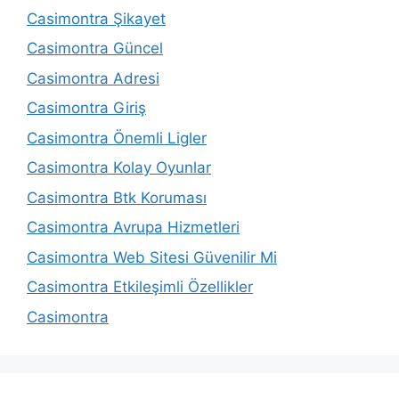
Casimontra Şikayet
Casimontra Güncel
Casimontra Adresi
Casimontra Giriş
Casimontra Önemli Ligler
Casimontra Kolay Oyunlar
Casimontra Btk Koruması
Casimontra Avrupa Hizmetleri
Casimontra Web Sitesi Güvenilir Mi
Casimontra Etkileşimli Özellikler
Casimontra