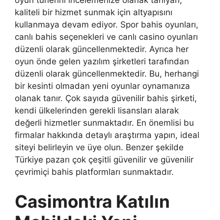
oyun türlerini incelemenize olanak tanıyan,
kaliteli bir hizmet sunmak için altyapısını
kullanmaya devam ediyor. Spor bahis oyunları,
canlı bahis seçenekleri ve canlı casino oyunları
düzenli olarak güncellenmektedir. Ayrıca her
oyun önde gelen yazılım şirketleri tarafından
düzenli olarak güncellenmektedir. Bu, herhangi
bir kesinti olmadan yeni oyunlar oynamanıza
olanak tanır. Çok sayıda güvenilir bahis şirketi,
kendi ülkelerinden gerekli lisansları alarak
değerli hizmetler sunmaktadır. En önemlisi bu
firmalar hakkında detaylı araştırma yapın, ideal
siteyi belirleyin ve üye olun. Benzer şekilde
Türkiye pazarı çok çeşitli güvenilir ve güvenilir
çevrimiçi bahis platformları sunmaktadır.
Casimontra Katılın